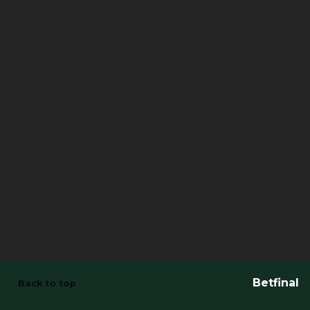
Betfinal
Back to top