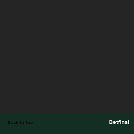
Betfinal
Back to top