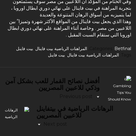
وفي الختام من المؤكد أن اللاعبين من مصر سوف يستمتعون
بتجربة المراهنة في بيت فاينال على نهائي دوري ابطال اوروبا ،
لما يتميزبه من أسواق الرهان المتنوعة والعديدة
وهذا الذي يجعل بيت فاينال من المواقع الأكثر شهرة وتميزا” بين
اللاعبين من مصر . وخاصة أثناء المراهنة على نهائي دوري ابطال
اوروبا التي ستقام السبت المقبل .
Betfinal
Categories:
,
المراهنات الرياضية بيت فاينال
,
بيت فاينل
Tags:
المراهنات الرياضية بيت فاينال
,
بيت فاينل
أفضل نصائح القمار للعب بشكل آمن
وذكي للاعبين المصريين
Previous post
الرهانات الرياضية في بيتفاينل
للاعبين المصريين
Next post