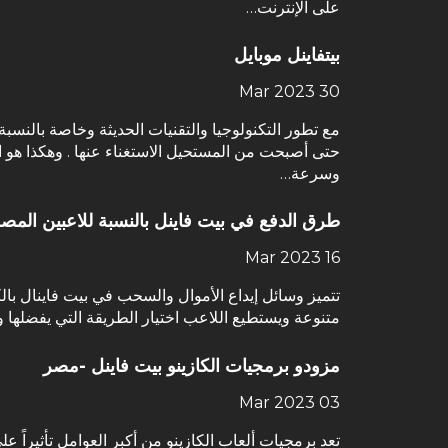
على الإنترنت…
بيتفاينل موبايل
30 Mar 2023
مع تطور التكنولوجيا والتقنيات الحديثة وخاصة بالنسب
حتى أصبحت من المستحيل الاستغناء عنها . وهكذا هو ال
وسرعة…
طرق الدفع في بيت فاينل بالنسبة للاعبين المص
16 Mar 2023
تتميز وسائل إيداع الأموال والسحب في بيت فاينال با
متنوعة ويستطيع اللاعب اختيار الطريقة التي يفضله
مزودو برمجيات الكازينو بيت فاينل -مصر
03 Mar 2023
تعد برمجيات ألعاب الكازينو من أكبر العوامل تأثيراً عل