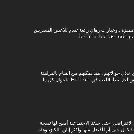
مميزة ، وخيارات رهان رائعة تقدم للاعبين المصريين
bet…
من خلال جوالاتهم ، مما يمكنهم من القيام بالمراهنة
بكل راحة وسهولة ، دون الحاجة لهم لاستخدام حواسيبهم . البدء في اللعب في Betfinal للجوال بالنسية للاعبين المصريين من أجل تبدأ باللعب في Betfinal للجوال كل ما
الافتراضي؛ حتى حياتنا الاجتماعية أصبح لها نسخة
 لا بل حتى أنها أفضل منها وأكثر إثارة. الكازينوهات