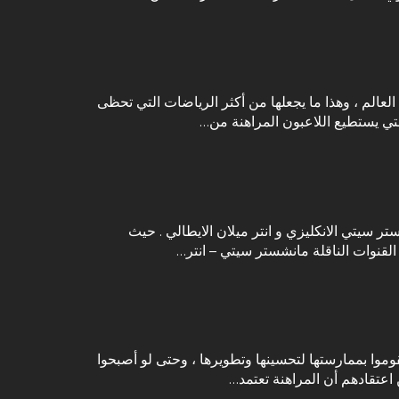
العالم ، وهذا ما يجعلها من أكثر الرياضات التي تحظى
التي يستطيع اللاعبون المراهنة من…
ر في تاريخ نهائي دوري ابطال اوروبا لعام 2023 بين المنتخبين مانشستر سيتي الانكليزي و انتر ميلان الايطالي . حيث
وموا بممارستها لتحسينها وتطويرها ، وحتى لو أصبحوا
اعتقادهم أن المراهنة تعتمد…