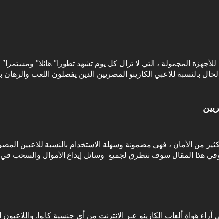
ة للأجهزة المجمولة ، التي لا تزال كل يوم تشهد تطورا” هائلا” ومستم
حال بالنسبة للاعبي الكازينو المصريين الذين يفضلون اللعب والرهان با
ريين
لكثير من الأمان ، فهي مضمونة وسهلة الاستخدام بالنسبة للاعبين المص
ا وفي هذا المقال سوف نتطرق لجميع وسائل إيداع الأموال والسحب في
ى آراء هواة ألعاب الكازينو عبر الانترنت من أي جنسية كانوا. واللاعبون 