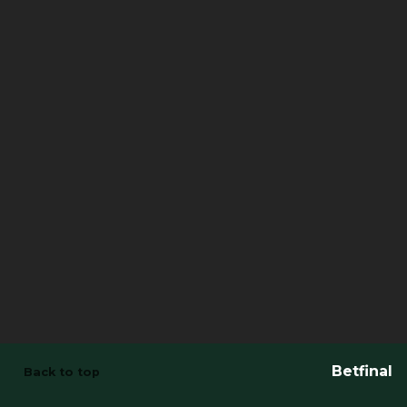
Betfinal
Back to top