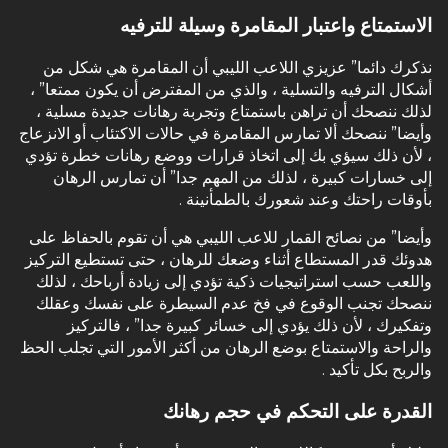
الاستمتاع واعتبار المقامرة وسيلة للترفيه
نذكرك دائما” عزيزي اللاعب الليبي أن المقامرة هي شكل من
أشكال الترفيه والتسلية ، والذي من المفترض أن يكون ممتعا” ،
لذلك ننصحك أن تراهن باستمتاع وتجربة رهانات جديدة مسلية ،
وأيضا” ننصحك ألا تمارس المقامرة في حالات الاكتئاب أو الانزعاج
، لأن ذلك سيؤي بك إلى اتخاذ قرارات ووضع رهانات خطرة تؤدي
إلى خسارات كبيرة ، لذلك من المهم جدا” أن تمارس الرهان
بأوقات راحتك وعند شعورك بالطمأنينة .
وأيضا” من نصائح القمار للاعب الليبي هي أن تقوم بالحفاظ على
هدوئك قدر المستطاع أثناء وضعك للرهان ، حتى تستطيع التركيز
واللعب حسب استراتيجيات ذكية تؤدي إلى زيادة أرباحك ، لذلك
ننصحك تجنب الوقوع في فخ عدم السيطرة على نفسك وعقلك
وتفكيرك ، لأن ذلك يؤدي إلى خسائر كبيرة جدا” ، فالتركيز
والراحة والاستمتاع بوضع الرهان من أكثر الأمور التي تجلب الحظ
والربح بكل تأكيد .
القدرة على التحكم في حجم رهانك