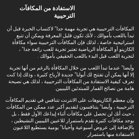
الاستفادة من المكافآت
الترحيبية
المكافآت الترحيبية هي تجربة مهمة جدا” لاكتساب الخبرة قبل أن
تبدأ باللعب بأموالك ، لأنك تكون قليل المعرفة ويمكن أن تتبع
استراتيجية خاصة ، لذلك فإن المكافآت الترحيبية سواء مكافأة
الكازينو أو المكافأة الرياضية تعتبر تجربة للعب رائعة جدا” ،
لتجربة اللعب قبل البدء باللعب الحقيقي بأموالك .
وأيضا” عندما تبدأ اللعب من خلال المكافأة بالرغم من أنها تجربة
إلا أنها يمكن أن تفتتح لك أبوابا” جديدة لأرباح كثيرة ، وذلك إذا كنت
تعرف كيفية الاستفادة من المكافآت الترحيبية ، لذلك هي نصيحة
هامة من نصائح القمار للمبتدئين الليبيين.
وإن معظم الكازينوهات على الانترنت تتنافس في تقديم المكافآت
الترحيبية ، وأيضا” يتنافسون لتقديم أكبر عدد ممكن من المكافآت
، حيث أنك لن تحصل على مكافآت أثناء إيداعك الأول فقط ، بل
بوجد مكافآت كثيرة تقدم باستمرار للاعبين الليبيين النشيطين ،
بالإضافة إلى عروض أسبوعية وأحيانا” يومية يستطيع اللاعبون
الاستفادة منها باستمرار .