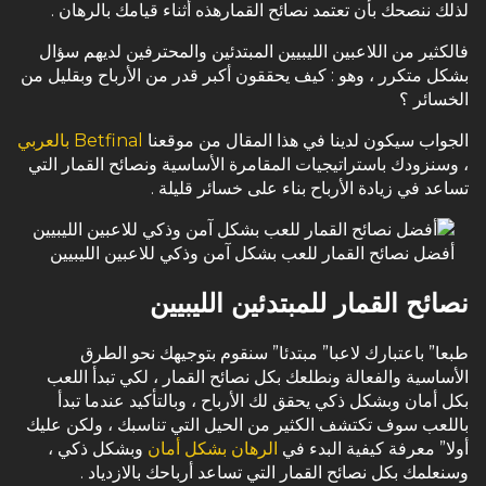
لذلك ننصحك بأن تعتمد نصائح القمارهذه أثناء قيامك بالرهان .
فالكثير من اللاعبين الليبيين المبتدئين والمحترفين لديهم سؤال
بشكل متكرر ، وهو : كيف يحققون أكبر قدر من الأرباح وبقليل من
الخسائر ؟
الجواب سيكون لدينا في هذا المقال من موقعنا
Betfinal بالعربي
، وسنزودك باستراتيجيات المقامرة الأساسية ونصائح القمار التي
تساعد في زيادة الأرباح بناء على خسائر قليلة .
أفضل نصائح القمار للعب بشكل آمن وذكي للاعبين الليبيين
نصائح القمار للمبتدئين الليبيين
طبعا” باعتبارك لاعبا” مبتدئا” سنقوم بتوجيهك نحو الطرق
الأساسية والفعالة ونطلعك بكل نصائح القمار ، لكي تبدأ اللعب
بكل أمان وبشكل ذكي يحقق لك الأرباح ، وبالتأكيد عندما تبدأ
باللعب سوف تكتشف الكثير من الحيل التي تناسبك ، ولكن عليك
أولا” معرفة كيفية البدء في
الرهان بشكل أمان
وبشكل ذكي ،
وسنعلمك بكل نصائح القمار التي تساعد أرباحك بالازدياد .