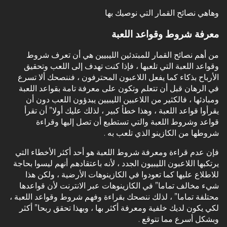
وهاهي نصائح القمار التي نوصيك بها
معرفة شروط وقواعد اللعبة
من أهم نصائح القمار للمبتدئين الليبيين هي أن تعرف شروط
وقواعد اللعبة التي تلعبها ، فإذا كنت تهدف إلى اللعب وتحقيق
الأرباح بذكاء كما يفعل اللاعبون المحترفون ، فننصحك ألا تسرع
في الرهان قبل أن تتعلم وتكون على معرفة تامة بقواعد اللعبة
ومبادئها ، فالكثير من اللاعبين الليبيين يبدؤون اللعب دون أن
يقرأوا قواعد اللعبة ، وهذا خطأ كبير ، لذلك عليك أولا” أن تقرأ
قواعد وشروط اللعبة والتي تستطيع أن تصل إليها وقراءة
شروطها من الكازينو الذي تلعب به .
فإن عدم قراءة ومعرفة شروط اللعبة هو أحد أكثر الأخطاء التي
يرتكبها اللاعبون الليبيون الجدد ، لأنه باعتقادهم أنهم ليسوا بحاجة
للاطلاع عليها كما تعودوا في الكازينوهات الأرضية ، ولكن هذا
شيء مخالف تماما” في الكازينوهات عبر الانترنت لأن قواعدها
محتلفة تماما” ، لذلك ننصحك بقراءة وفهم شروط وقواعد اللعبة ،
لكي يكون لديك خلفية ومعرفة أكثر بها ، وبهذا تحقق ربحا” أكثر
وبشكل أسرع مما تتوقع .