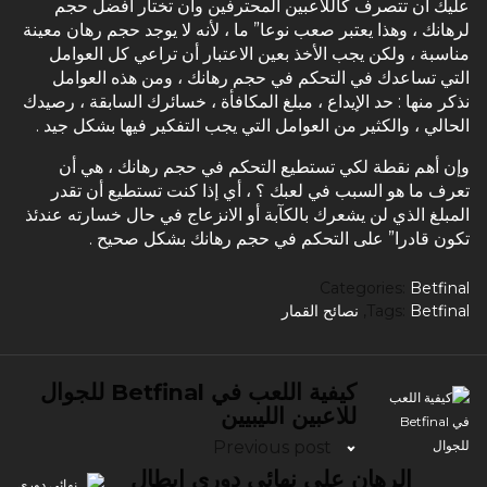
عليك أن تتصرف كاللاعبين المحترفين وأن تختار أفضل حجم
لرهانك ، وهذا يعتبر صعب نوعا” ما ، لأنه لا يوجد حجم رهان معينة
مناسبة ، ولكن يجب الأخذ بعين الاعتبار أن تراعي كل العوامل
التي تساعدك في التحكم في حجم رهانك ، ومن هذه العوامل
نذكر منها : حد الإيداع ، مبلغ المكافأة ، خسائرك السابقة ، رصيدك
الحالي ، والكثير من العوامل التي يجب التفكير فيها بشكل جيد .
وإن أهم نقطة لكي تستطيع التحكم في حجم رهانك ، هي أن
تعرف ما هو السبب في لعبك ؟ ، أي إذا كنت تستطيع أن تقدر
المبلغ الذي لن يشعرك بالكآبة أو الانزعاج في حال خسارته عندئذ
تكون قادرا” على التحكم في حجم رهانك بشكل صحيح .
Categories:
Betfinal
Betfinal
Tags:
,
نصائح القمار
كيفية اللعب في Betfinal للجوال
للاعبين الليبيين
Previous post
الرهان على نهائي دوري ابطال