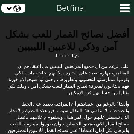
Betfinal
أفضل نصائح القمار للعب بشكل
آمن وذكي للاعبين الليبيين
Taleen Lys
على الرغم من أن جميع المراهنين الليبيين في اعتقادهم أن
المقامرة مهارة تعتمد على الخبرة ، إلا أنهم بحاجة ماسة لكي
يقوموا بممارستها لتحسينها وتطويرها ، وحتى لو أصبحوا ذو خبرة
فهم يحتاجون لمعرفة نصائح القمار للعب بشكل آمن ، وذلك لكي
يقللوا من خسارتهم قدر الإمكان .
وأيضا” بالرغم من اعتقادهم أن المراهنة تعتمد على الحظ
والصدفة ، إلا أننا في هذا المقال سوف نغير هذه النظرة والأفكار
التي تسيطر عليهم حول المراهنة ، وسنقوم بإعلامهم بأفضل
نصائح القمار لكي يتجنبوا الخسارة ، وأن يقوموا بممارسة اللعب
والرهان بكل أمان اعتمادا” على نصائح القمار للاعبين المحترفين ،