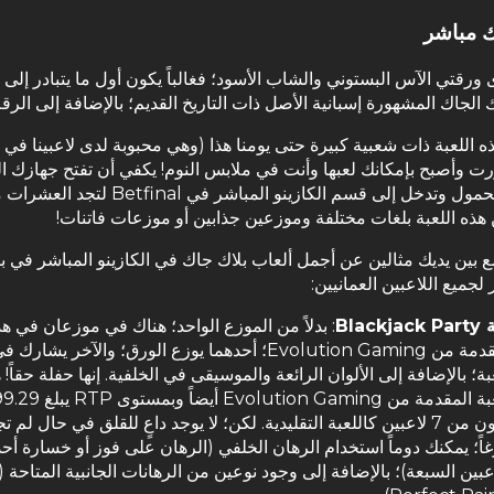
ك مباشر
 ورقتي الآس البستوني والشاب الأسود؛ فغالباً يكون أول ما يتبادر إلى 
ك الجاك المشهورة إسبانية الأصل ذات التاريخ القديم؛ بالإضافة إلى الرقم 1
ذه اللعبة ذات شعبية كبيرة حتى يومنا هذا (وهي محبوبة لدى لاعبينا في 
رت وأصبح بإمكانك لعبها وأنت في ملابس النوم! يكفي أن تفتح جهازك ال
هاتفك المحمول وتدخل إلى قسم الكازينو المباشر في Betfinal لتجد
هذه اللعبة بلغات مختلفة وموزعين جذابين أو موزعات فاتنات!
 بين يديك مثالين عن أجمل ألعاب بلاك جاك في الكازينو المباشر في ب
 لجميع اللاعبين العمانيين:
Blackja
: بدلاً من الموزع الواحد؛ هناك في موزعان في هذ
المقدمة من Evolution Gaming؛ أحدهما يوزع الورق؛ والآخر يشا
بة؛ بالإضافة إلى الألوان الرائعة والموسيقى في الخلفية. إنها حفلة حقاً! 
عبة المقدمة من
Evolution Gaming
تتكون من 7 لاعبين كاللعبة التقليدية. لكن؛ لا يوجد داعٍ للقلق في حال لم تج
غاً؛ يمكنك دوماً استخدام الرهان الخلفي (الرهان على فوز أو خسارة أحد