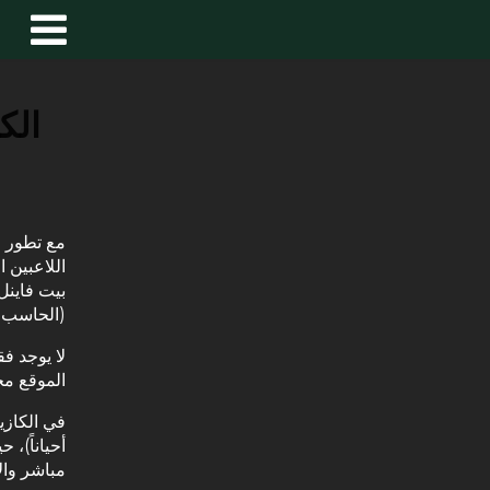
الك
مع تطور ال
اللاعبين 
بيت فاينل
(الحاسب ا
لا يوجد ف
الموقع مج
في الكازين
أحياناً)،
مباشر والا