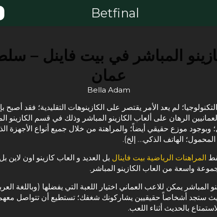
Betfinal
ازينو المباشر في بيت فاينل – سلط
عمان
Bella Adam
تكنولوجيا؛ لم يعد الأمر يقتصر على الكازينوهات التقليدية؛ فقد أصبح ب
العمانيين الرهان على ألعاب الكازينو المباشر وذلك في قسم الكازينو ال
؛ وبوجود موزع حقيقي أيضاً؛ والمراهنة من خلال جميع أنواع الأجهزة الذ
لمحمول؛ الهاتف الذكي… إلخ).
قط
المراهنات الرياضية بيت فاينال
بل العديد و العاب كازينو اون لاين بل
موعة واسعة من العاب الكازينو المباشر.
و المباشر يمكن للاعب العماني اختيار اللعبة التي يفضلها (وباللغة العرب
 حيث ستجد أشخاصاً حقيقيين يشاركونك شغفك؛ تستطيع أن تتواصل معه
ستمتاع بالحديث أثناء اللعب.