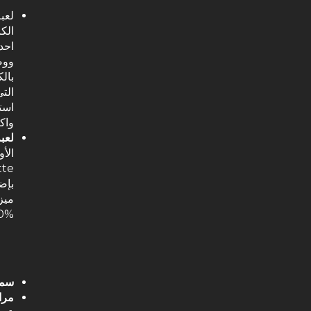
الك
احد
ووضع
الت
واك
لعبة ghtning Roulette
0%!
سما
مرا