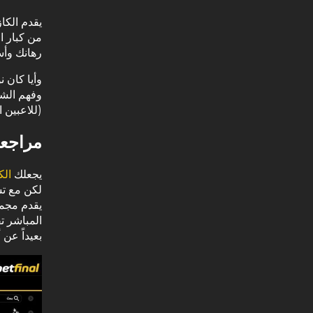
يقدم الكا
من كبار ا
رهانك وأس
وأيا كان 
وفهم الشر
(للاعبين ا
مراجعة
يجعلك
الك
لكن مع تش
المباشر ت
بعيداً عن