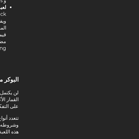
و Perfect Pairs).
لعبة  Blackjack
قيم
مضاع
Lightning) من g
البوكر م
لن يكتمل 
القمار الأ
على التفك
تتعدد أنوا
هذه اللعب