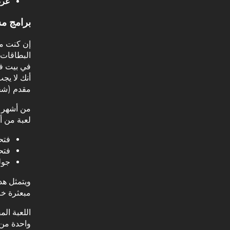
عرض
برامج مس
البطاقات 
في بيت فا
أنك لا يج
مقدم (شخ
لعبة من أ
فتحة مؤ
فتحة زي
جولة 
ويتمثل هد
مبعثرة خل
واحدة من 