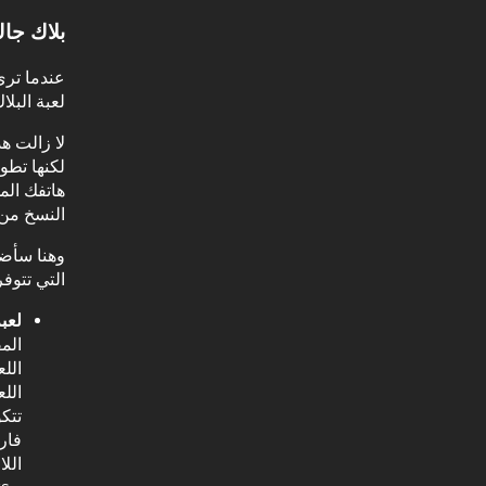
بلاك جا
عندما ترى
لعبة البلا
لا زالت ه
لكنها تطو
النسخ من 
وهنا سأضع
التي تتوفر
لعبة ck Party
اللع
الل
فار