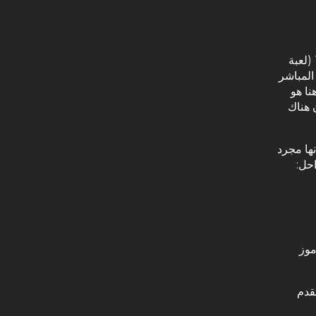
إن كنت من محبي ألعاب السلوتس والورق ــ حتى بأغرب أنواعها مثل Tombala (لعبة
المباشر
نا هو
 هناك
ك في البداية أنها مجرد
حل:
موز
Evolution؛ تأتي بمستوى RTP 96.05%؛ وتقدم