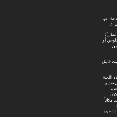
ذهنك هو
2.
عمان)؛
لوحي أو
 العشرات من
يت فاينل
ه اللعبة
رك في تقديم
هذه
أيضاً وبمستوى RTP يبلغ 99.29%؛
د مكاناً
اللاعبين السبعة)؛ بالإضافة إلى وجود نوعين من الرهانات الجانبية المتاحة (21 + 3؛