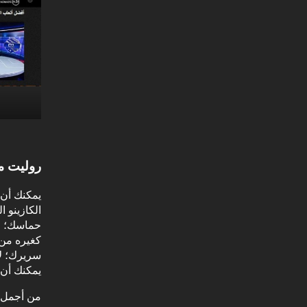
روليت م
يمكنك أن 
حماسك؛ وم
كغيره من 
سريرك؛ لا
يمكنك أن ت
من أجمل أ