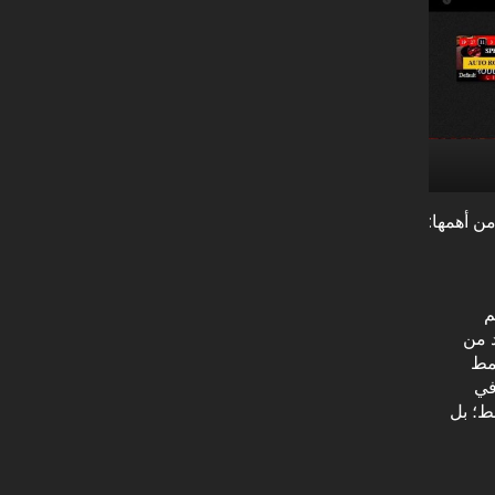
ن أهمها:
م
 وتزيد من
نمط
في
قط؛ بل