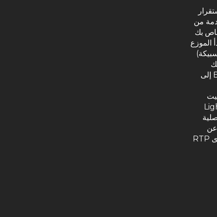
 استقرار
قدمة من
خاص بك
أ الموزع
السبائك الذهبية (ليس سبيكة واحدة؛ بل يصل عددها إلى 20 سبيكة)
ك
استخدام هذه السبائك في اللعبة للفوز بمكافآت نقدية؛ اذهب الآن Betfinal إلى
ليت
نا كتطوير للعبة Lightning
أصلية
 Chain Lightning؛ عدا عن
ميزتها الأساسية التي تتمثل في مضاعفاتها التي تصل إلى x2000 وبمستوى RTP