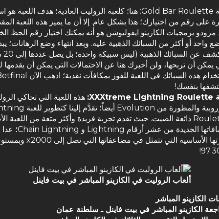
لعبة Gold Bar Roulette: هنا؛ كلعبة الروليت العادية؛ هدف اللعبة هو
رة على رقم من اختيارك؛ هذا بشكل عام. إلا أن ما يميز هذه اللعبة الم
مزودو برمجيات الكازينو
ايفوليوشن هو أنه يمكنك اختيار رقم الحظ ال
 واحد أو أكثر من السبائك الذهبية عليه. وبعد انتهاء وضع الرهانات؛ يبد
بالكشف عن 
ي يمكن أن تربحها، ولن أخبرك هنا عن الاحتمالات التي يمكن أن يقدمها ل
تشفها بنفسك!
XXXtreme Li:
هذه اللعبة التي تحاكي الرو
الأوروبية والمطورة من Evolution أيضاً؛ تقدَّم إلي
Roulette ذائعة الصيت. حيث تقدم تجربة فريدة وأكثر متعة من اللعبة ال
بإضافاتها الجديدة من عشر أرقام Lightning و
97.3
ألعاب الروليت في الكازينو المباشر في بيت فاينل
ت الكازينو المباشر
جعة الكازينو المباشر في بيت فاينل ـ سلطنة عمان