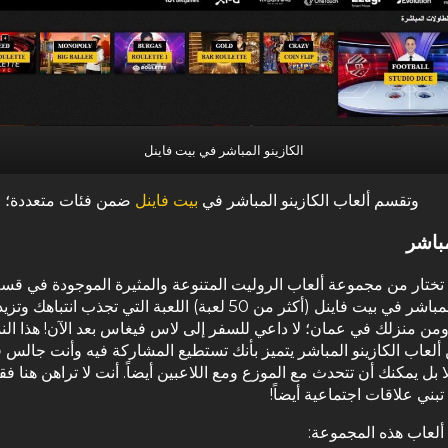
الكازينو المباشر في بيت فاينل
وتقسم ألعاب الكازينو المباشر في
بيت فاينل
ضمن فئات متعددة؛ م
باشر
تختار من مجموعة ألعاب الروليت المتنوعة والمثيرة الموجودة في قس
الكازينو المباشر في بيت فاينل (أكثر من 50 لعبة) اللعبة التي تجذب انتباهك
ن منزلك في عمان؛ لا داعي للسفر إلى لاس فيغاس بعد الآن! هذا ال
ألعاب الكازينو المباشر يتميز بأنك تستطيع المشاركة فيه وأنت جالس 
 بل يمكنك أن تتحدث مع الموزع ومع اللاعبين أيضاً. أنت لا تراهن هنا ف
بني علاقات اجتماعية أيضاً!
لعاب هذه المجموعة: