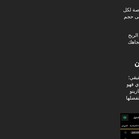
صصة لكل
على حجم
الربح
تجاهك
ن
قيقي؛
ي فهو
 ألعاب الكازينو
تفضلها