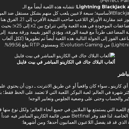
Lightning
: تتشابه هذه اللعبة أيضاً مع الـ
Blackjackالأساسية؛ سبعة لاعبين يلعب كل منهم بشكل مستقل ضد الم
ويفوز عند مقارنة الأوراق اللاعب صاحب النتيجة ال
المضاعفات الموجودة في هذه اللعبة والت
ة المضاعف طرداً مع قيمة الورقة، ويؤدي الفوز بقيمة ورقة معينة إلى
ف الفوز إلى الجولة التالية. هذه اللعبة أيضاً تم تطويرها (ككل ألعاب
Evolution Gamin؛ وبمستوى RTP يبلغ 99.56%.
ألعاب البلاك جاك في الكازينو المباشر في بيت فاينل
باشر
أي كازينو ـ سواء كان واقعياً أو عن طريق الانترنت ـ دون أن يحتوي على
كثر شهرة في العالم: لعبة البوكر. اللعبة التي لا تعتمد على الحظ فقط؛ بل
ير والحساب وحتى على وضعية الجلوس وتعابير الوجه!
ع اللعبة التي يستمتع بها الملايين في جميع أنحاء العالم؛ ولكل نوع منها 
وشروطه الخاصة. لذا فقد وفر Betfinal ضمن قائمة الكازينو المباشر فيه
ة الذي قد قد يفضل اللاعبون العمانيون أحدها؛ ومن أشهرها: