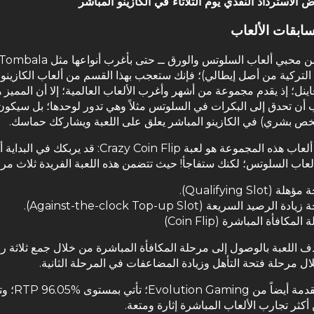
 الاسترداد النقدي يوم الثلاثاء في الكازينو المباشر
ابقات الألعاب
التركية من أصل إيطالي)؛ فإنك ستعجب بهذا القسم من ألعاب الكازينو 
ينل؛ إذ يقدم مجموعة من أشهر وأغرب الألعاب العالمية؛ إلا أن المميز ه
ب أن تحدق إلى البكرات في السلوتس مثلاً وهي تدور لوحدها؛ بل سيكون
ص بشري) في الكازينو المباشر يعلق على اللعبة ويشاركك حماسك.
من أشهر ألعاب هذه المجموعة هو لعبة Crazy Coin Flip: قد يربك
لعاب السلوتس؛ لكنك ستفاجأ! حيث تتضمن هذه اللعبة الفريدة ثلاث مرا
هلة (Qualifying Slot).
ادة الرصيد السريعة (Against-the-clock Top-up Slot).
المكافأة المباشرة (Coin Flip)
ف اللعبة بالوصول إلى مرحلة المكافأة المباشرة من خلال جمع ثلاثة ر
ال مرحلة فتحة التأهل وزيادة المضاعفات في المرحلة الثانية.
اللعبة المقدمة أيضاً من  Gaming
أكثر تجارب الألعاب المباشرة إثارة ومتعة.