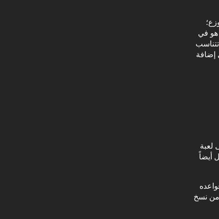
وزع؛
أقرب إلى 21. الفرق هنا هو في
ي تتراوح بين x2 إلى x25؛ بحيث تتناسب
 إضافة
 لعبة
 أيضاً
قواعده
 عدداً من نسخ