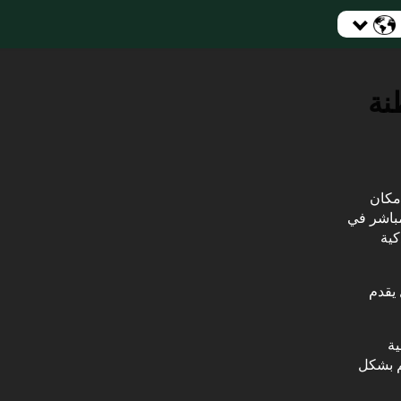
نة
إمكان
مباشر في
كية
 يقدم
ية
م بشكل