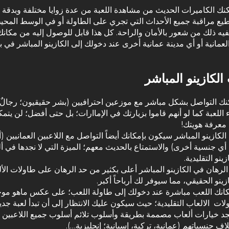
ك الكاميرات الحديث من مشاهدة اللعبة من عدة زوايا مختلفة وبدقة ع
ع مراقبة جميع الأحداث التي تجري على الطاولة أو في الوسط المحي
يه ذلك من شعور بالأمان والراحة. كل هذا قابل للوصول إليه من مكان
لعمانية أو أي مدينة عمانية أخرى عند دخولك إلى الكازينو المباشر في 
لكازينو المباشر
نك التواصل بشكل مباشر مع موزعين احترافيين (بشر حقيقيون؛ رجالٌ 
ء اللعبة كما لو أنهم قاموا بزيارتك في الإماارات؛ بل حتى أفضل؛ لن يتم
معرفة هويتك!
لكازينو المباشر سيكون بإمكانك أيضاً التواصل مع اللاعبين العمانيين (
أي جنسية أخرى) والاستمتاع بالحديث معهم؛ الميزة التي لا نجدها في أ
زينو التقليدية.
الرهان في الكازينو المباشر أعلى بكثير من حد الرهان على طاولات الأ
زينو الحقيقي، مما سيوفر لك أرباحاً أكبر.
كانك اللعب مباشرة عند دخولك إلى طاولة اللعب؛ على عكس ماهو مو
لات الالعاب التقليدية؛ حيث سيكون عليك الانتظار إلى أن تبدأ لعبة جديد
د خيارات ألعاب مصممة بطريقة وأسلوب تلائم أسلوب جميع اللاعبين 
اف جنسياتهم (عمانية، تركية، إسبانية؛ إنجليزية…).