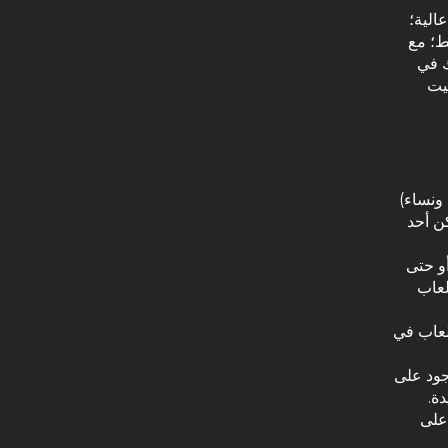
الية؛
ط؛ مع
ك في
بيت
ونساء)
كن أحد
أو حتى
لعاب
لعاب في
جود على
ة.
على