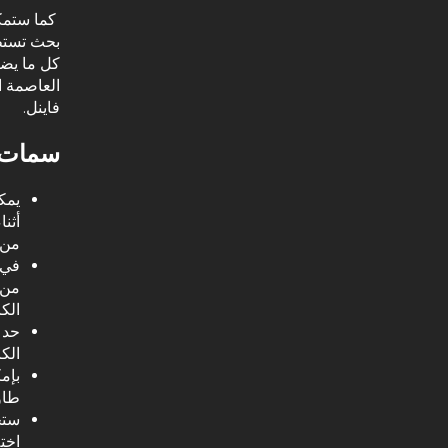
كما ستمكن
بحث تستطي
كل ما يضف
العاصمة ا
فاينل.
سمات ا
يمك
أثنا
من 
في ا
من 
الكا
حد 
الكا
بإم
طاو
ستج
اختل