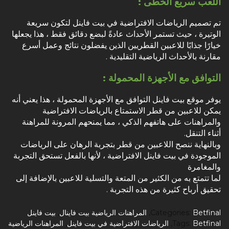
اللعب سريع الخطى :
تم تصميم الرياضات الافتراضية في بيت فاينل لتكون سريعة
الوتيرة ، حيث تستمر الأحداث عادةً لبضع دقائق فقط ، هذا يجعلها
خيارًا جذابًا للاعبين القطريين الذين يفضلون نتائج وعمل أسرع
مقارنة بالأحداث الرياضية التقليدية .
التوافق مع الأجهزة المحمولة :
يوفر موقع بيت فاينل التوافق مع الأجهزة المحمولة ، هذا يعني أنه
يمكن للاعبين من قطر الاستمتاع بالرياضات الافتراضية
والمراهنات على هاتفهم الذكي ، مما يمنحهم المرونة للمراهنة
أثناء التنقل.
وبالنهاية ننصح اللاعبين من قطر بتجربة الرهان على الرياضات
الموجودة في بيت فاينل الافتراضية ، لأنها بالفعل تستحق التجربة
والمغامرة
لما تتمتع به من الكثير من المتعة والتسلية للاعبين بالإضافة إلى
تحقيق أرباح كثيرة من هذه التجربة .
Betfinal
Categories:
,
المراهنات الرياضية بيت فاينال
,
بيت فاينل
Betfinal
Tags:
,
الرياضات الافتراضية في بيت فاينل
,
المراهنات الرياضية