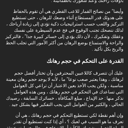
بأوقات راحتك وعند شعورك بالطمأنينة .
وأيضا” من نصائح القمار للاعب القطري هي أن تقوم بالحفاظ
على هدوئك قدر المستطاع أثناء وضعك للرهان ، حتى تستطيع
التركيز واللعب حسب استراتيجيات ذكية تؤدي إلى زيادة أرباحك ،
لذلك ننصحك تجنب الوقوع في فخ عدم السيطرة على نفسك
وعقلك وتفكيرك ، لأن ذلك يؤدي إلى خسائر كبيرة جدا” ، فالتركيز
والراحة والاستمتاع بوضع الرهان من أكثر الأمور التي تجلب الحظ
والربح بكل تأكيد .
القدرة على التحكم في حجم رهانك
عليك أن تتصرف كاللاعبين المحترفين وأن تختار أفضل حجم
لرهانك ، وهذا يعتبر صعب نوعا” ما ، لأنه لا يوجد حجم رهان معينة
مناسبة ، ولكن يجب الأخذ بعين الاعتبار أن تراعي كل العوامل
التي تساعدك في التحكم في حجم رهانك ، ومن هذه العوامل
نذكر منها : حد الإيداع ، مبلغ المكافأة ، خسائرك السابقة ، رصيدك
الحالي ، والكثير من العوامل التي يجب التفكير فيها بشكل جيد .
وإن أهم نقطة لكي تستطيع التحكم في حجم رهانك ، هي أن
تعرف ما هو السبب في لعبك ؟ ، أي إذا كنت تستطيع أن تقدر
المبلغ الذي لن يشعرك بالكآبة أو الانزعاج في حال خسارته عندئذ