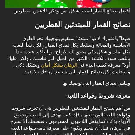
أفضل نصائح القمار للعب بشكل آمن وذكي للاعبين القطريين
نصائح القمار للمبتدئين القطريين
طبعا” باعتبارك لاعبا” مبتدئا” سنقوم بتوجيهك نحو الطرق
الأساسية والفعالة ونطلعك بكل نصائح القمار ، لكي تبدأ اللعب
بكل أمان وبشكل ذكي يحقق لك الأرباح ، وبالتأكيد عندما تبدأ
باللعب سوف تكتشف الكثير من الحيل التي تناسبك ، ولكن عليك
أولا” معرفة كيفية البدء في
الرهان بشكل أمان
وبشكل ذكي ،
وسنعلمك بكل نصائح القمار التي تساعد أرباحك بالازدياد .
وهاهي نصائح القمار التي نوصيك بها
معرفة شروط وقواعد اللعبة
من أهم نصائح القمار للمبتدئين القطريين هي أن تعرف شروط
وقواعد اللعبة التي تلعبها ، فإذا كنت تهدف إلى اللعب وتحقيق
الأرباح بذكاء كما يفعل اللاعبون المحترفون ، فننصحك ألا تسرع
في الرهان قبل أن تتعلم وتكون على معرفة تامة بقواعد اللعبة
ومبادئها ، فالكثير من اللاعبين القطريين يبدؤون اللعب دون أن