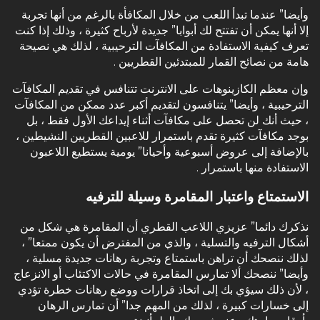
وأيضا” عندما تبدأ اللعب من خلال المكافأة بالرغم من أنها تجربة
إلا أنها يمكن أن تفتتح لك أبوابا” جديدة لأرباح كثيرة ، وذلك إذا كنت
تعرف كيفية الاستفادة من المكافآت الترحيبية ، لذلك هي نصيحة
هامة من نصائح القمار للمبتدئين القطريين .
وإن معظم الكازينوهات على الانترنت تتنافس في تقديم المكافآت
الترحيبية ، وأيضا” يتنافسون لتقديم أكبر عدد ممكن من المكافآت
، حيث أنك لن تحصل على مكافآت أثناء إيداعك الأول فقط ، بل
بوجد مكافآت كثيرة تقدم باستمرار للاعبين القطريين النشيطين ،
بالإضافة إلى عروض أسبوعية وأحيانا” يومية يستطيع اللاعبون
الاستفادة منها باستمرار .
الاستمتاع واعتبار المقامرة وسيلة للترفيه
نذكرك دائما” عزيزي اللاعب القطري أن المقامرة هي شكل من
أشكال الترفيه والتسلية ، والذي من المفترض أن يكون ممتعا” ،
لذلك ننصحك أن تراهن باستمتاع وتجربة رهانات جديدة مسلية ،
وأيضا” ننصحك ألا تمارس المقامرة في حالات الاكتئاب أو الانزعاج
، لأن ذلك سيؤي بك إلى اتخاذ قرارات ووضع رهانات خطرة تؤدي
إلى خسارات كبيرة ، لذلك من المهم جدا” أن تمارس الرهان