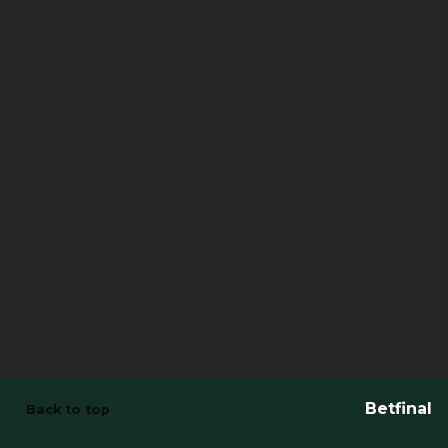
Betfinal
Back to top